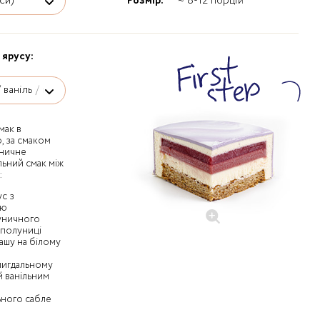
Розмір:
≈ 8-12 порцій
 ярусу:
мак в
, за смаком
уничне
ьний смак між
:
с з
лю
уничного
 полуниці
ашу на білому
 мигдальному
 ванільним
ьного сабле