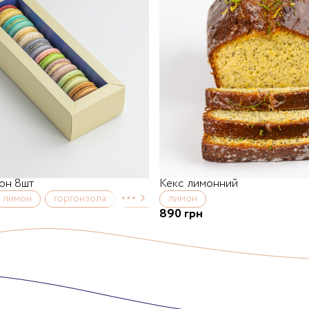
он 8шт
Кекс лимонний
лимон
горгонзола
карамель
лимон
полуниця
фісташка
890 грн