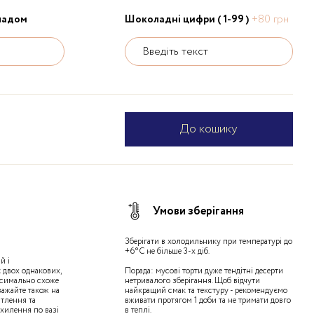
ладом
Шоколадні цифри ( 1-99 )
+80 грн
Введіть текст
До кошику
Умови зберігання
Зберігати в холодильнику при температурі до
+6°С не більше 3-х діб.
й і
 двох однакових,
Порада: мусові торти дуже тендітні десерти
ксимально схоже
нетривалого зберігання. Щоб відчути
важайте також на
найкращий смак та текстуру - рекомендуємо
ітлення та
вживати протягом 1 доби та не тримати довго
дхилення по вазі
в теплі.