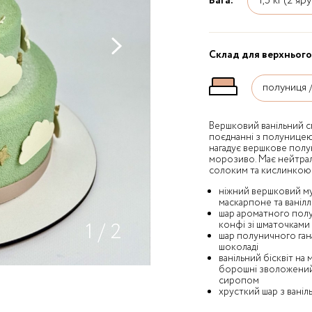
Вага:
Склад для верхнього
Вершковий ванільний с
поєднанні з полуницею
нагадує вершкове пол
морозиво. Має нейтрал
солоким та кислинкою
ніжний вершковий му
маскарпоне та ваніл
шар ароматного пол
1
/
2
конфі зі шматочками
шар полуничного ган
шоколаді
ванільний бісквіт на
борошні зволожений
сиропом
хрусткий шар з ваніл