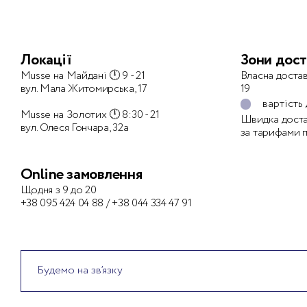
Локації
Зони дост
Musse на Майдані 🕛 9 - 21
Власна достав
вул. Мала Житомирська, 17
19
вартість
Musse на Золотих 🕛 8:30 - 21
Швидка доста
вул. Олеся Гончара, 32а
за тарифами 
Оnline замовлення
Щодня з 9 до 20
+38 095 424 04 88
/
+38 044 334 47 91
Будемо на зв’язку