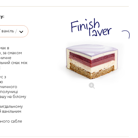
у:
мак в
, за смаком
уничне
ьний смак між
:
с з
лю
уничного
 полуниці
ашу на білому
 мигдальному
 ванільним
ьного сабле