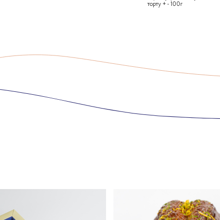
торту + - 100г