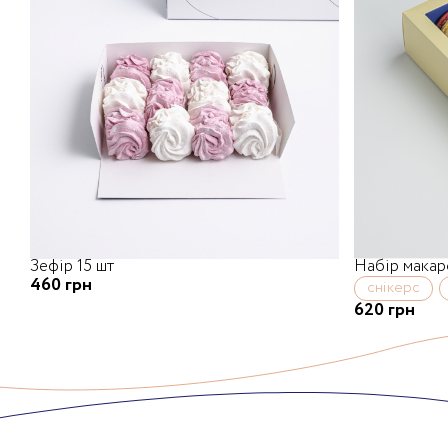
Зефір 15 шт
Набір макар
460 грн
снікерс
620 грн