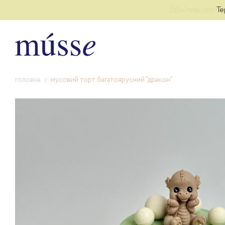
Дбайлива доставк
Те
головна
мусовий торт багатоярусний "дракон"