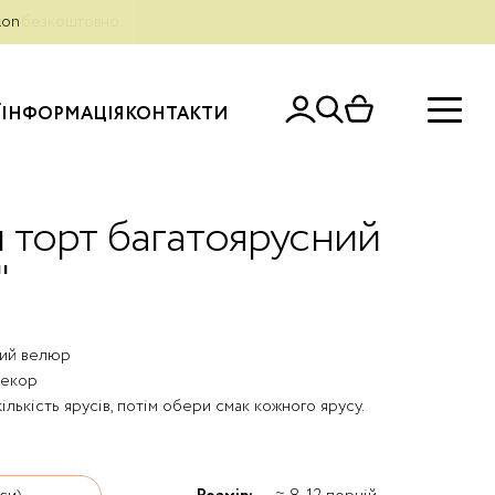
рн — безкоштовно.
lon
Ї
ІНФОРМАЦІЯ
КОНТАКТИ
 торт багатоярусний
"
ий велюр
декор
ількість ярусів, потім обери смак кожного ярусу.