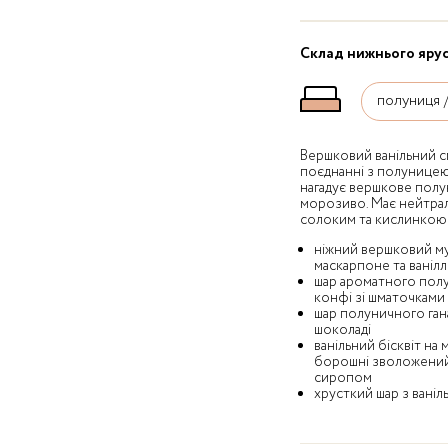
Склад нижнього ярус
Вершковий ванільний с
поєднанні з полуницею
нагадує вершкове пол
морозиво. Має нейтрал
солоким та кислинкою
ніжний вершковий му
маскарпоне та ваніл
шар ароматного пол
конфі зі шматочками
шар полуничного ган
шоколаді
ванільний бісквіт на
борошні зволожений
сиропом
хрусткий шар з ваніл