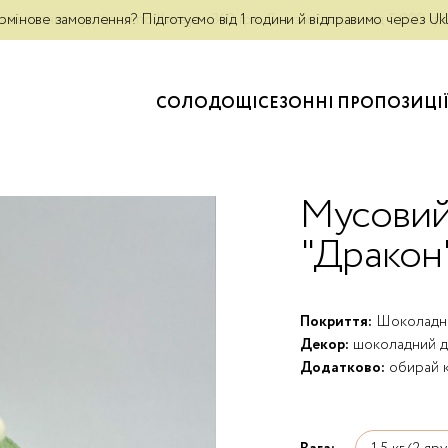
а власним курʼєром по Києву — 340 грн. Для замовлень від 5 000 г
рмінове замовлення? Підготуємо від 1 години й відправимо через Uk
СОЛОДОЩІ
СЕЗОННІ ПРОПОЗИЦІ
Мусовий
"Дракон
Покриття:
Шоколадн
Декор:
шоколадний 
Додатково:
обирай к