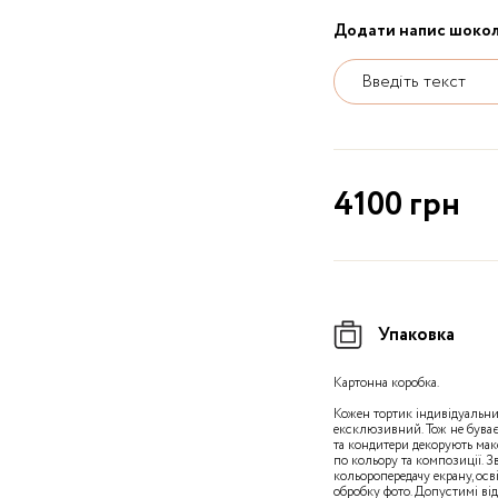
Додати напис шоко
Введіть текст
4100 грн
Упаковка
Картонна коробка.
Кожен тортик індивідуальни
ексклюзивний. Тож не буває
та кондитери декорують ма
по кольору та композиції. З
кольоропередачу екрану, осв
обробку фото. Допустимі ві