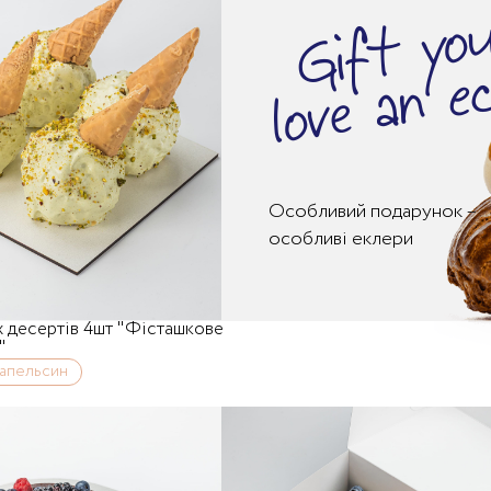
Gift yo
love an еc
Особливий подарунок –
особливі еклери
 десертів 4шт "Фісташкове
"
апельсин