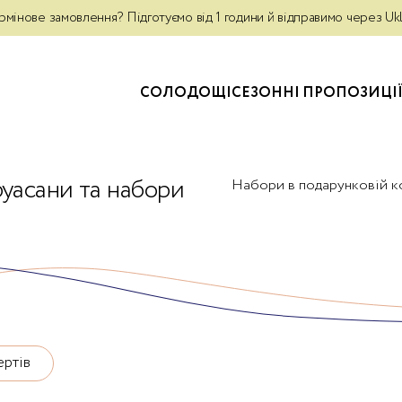
а власним курʼєром по Києву — 340 грн. Для замовлень від 5 000 г
рмінове замовлення? Підготуємо від 1 години й відправимо через Uk
СОЛОДОЩІ
СЕЗОННІ ПРОПОЗИЦІ
руасани та набори
Набори в подарунковій ко
ртів