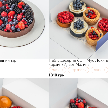
дний тарт
Набір десертів 6шт "Мус Лохин
корзинка\Тарт Малина"
малина
карамель
лохина
1810 грн