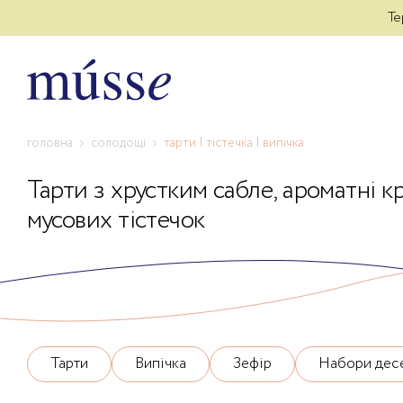
Дбайлива доставк
Те
головна
солодощі
тарти | тістечка | випічка
Тарти з хрустким сабле, ароматні к
мусових тістечок
Тарти
Випічка
Зефір
Набори десе