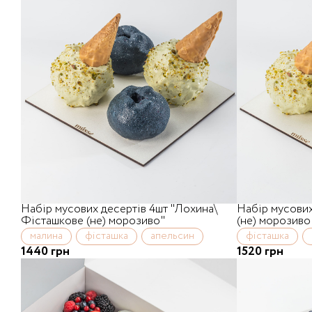
Набір мусових десертів 4шт "Лохина\
Набір мусових
Фісташкове (не) морозиво"
(не) морозиво
малина
фісташка
апельсин
фісташка
1440 грн
1520 грн