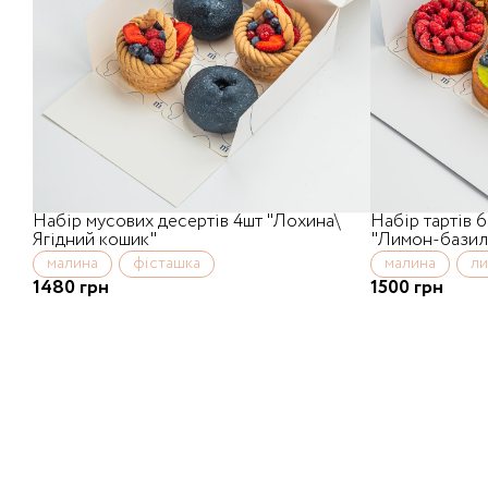
Набір мусових десертів 4шт "Лохина\
Набір тартів 
Ягідний кошик"
"Лимон-базил
малина
фісташка
малина
л
1480 грн
1500 грн