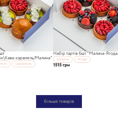
6шт
Набір тартів 6шт "Малина-Ягода
ік\Кава-карамель/Малина"
малина
ягоди
имон
карамель
1515 грн
більше товарів