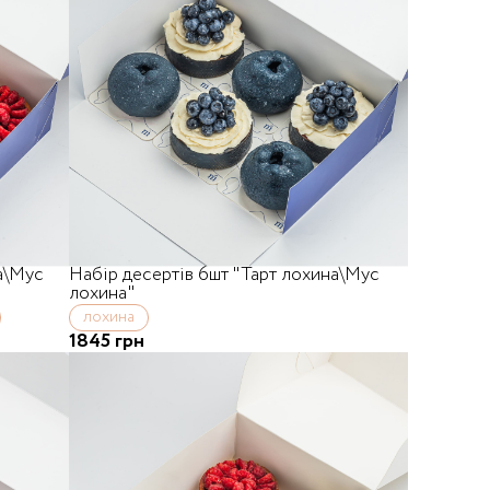
а\Мус
Набір десертів 6шт "Тарт лохина\Мус
лохина"
лохина
1845 грн