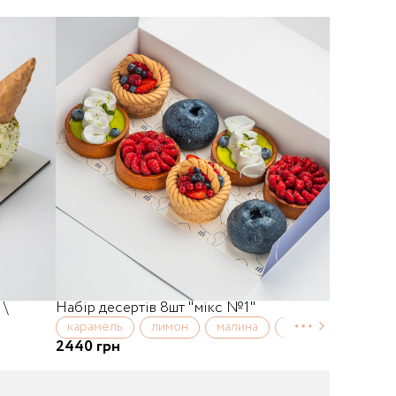
 \
Набір десертів 8шт "мікс №1"
карамель
лимон
малина
лохина
2440 грн