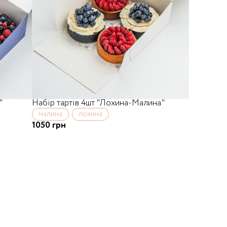
"
Набір тартів 4шт "Лохина-Малина"
малина
лохина
1050 грн