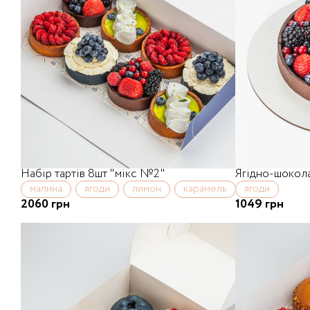
Набір тартів 8шт "мікс №2"
Ягідно-шокола
малина
ягоди
лимон
карамель
ягоди
2060 грн
1049 грн