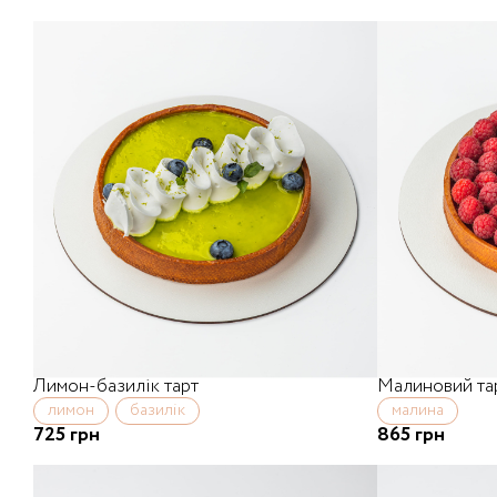
Лимон-базилік тарт
Малиновий та
лимон
базилік
малина
725 грн
865 грн