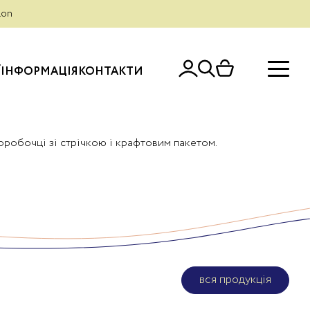
рн — безкоштовно.
lon
Ї
ІНФОРМАЦІЯ
КОНТАКТИ
робочці зі стрічкою і крафтовим пакетом.
вся продукція