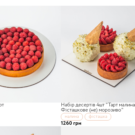
рт
Набір десертів 4шт "Тарт малина
Фісташкове (не) морозиво"
малина
фісташка
1260 грн