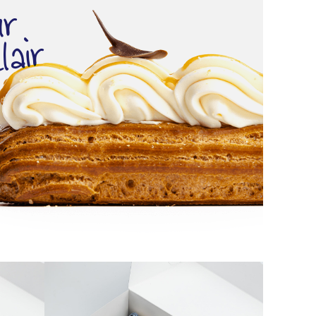
ur
lair