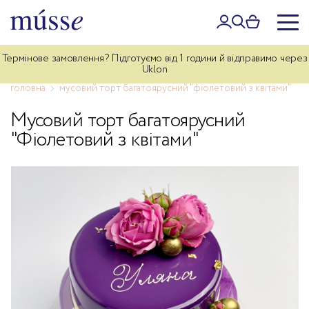
Термінове замовлення? Підготуємо від 1 години й відправимо через
Дбайлива доставка власним курʼєром по Києву — 340 грн. Для
замовлень від 5 000 грн — безкоштовно.
Uklon
головна
мусовий торт багатоярусний "фіолетовий з квітами"
Мусовий торт багатоярусний
"Фіолетовий з квітами"