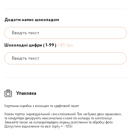
Додати напис шоколадом
Введіть текст
Шоколадні цифри ( 1-99 )
+80 грн
Введіть текст
Упаковка
Картонна коробка з віконцем та крафтовий пакет.
Кожен тортик індивідуальний і ексклюзивний. Тож не буває двох однакових,
та кондитери декорують максимально схоже по кольору та композиції.
Зважайте також на кольоропередачу екрану, освітлення та обробку фото.
Допустимі відхилення по вазі торту + - 100г