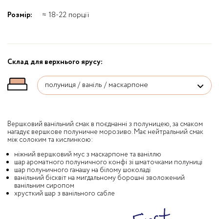
Розмір:
≈ 18-22 порції
Склад для верхнього ярусу:
Вершковий ванільний смак в поєднанні з полуницею, за смаком
нагадує вершкове полуничне морозиво. Має нейтральний смак
між солоким та кислинкою:
ніжний вершковий мус з маскарпоне та ваніллю
шар ароматного полуничного конфі зі шматочками полуниці
шар полуничного ганашу на білому шоколаді
ванільний бісквіт на мигдальному борошні зволожений
ванільним сиропом
хрусткий шар з ванільного сабле