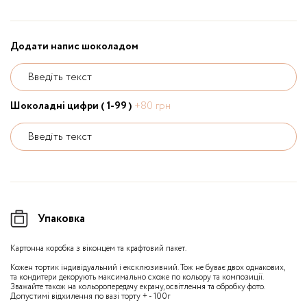
Додати напис шоколадом
Введіть текст
Шоколадні цифри ( 1-99 )
+80 грн
Введіть текст
Упаковка
Картонна коробка з віконцем та крафтовий пакет.
Кожен тортик індивідуальний і ексклюзивний. Тож не буває двох однакових,
та кондитери декорують максимально схоже по кольору та композиції.
Зважайте також на кольоропередачу екрану, освітлення та обробку фото.
Допустимі відхилення по вазі торту + - 100г