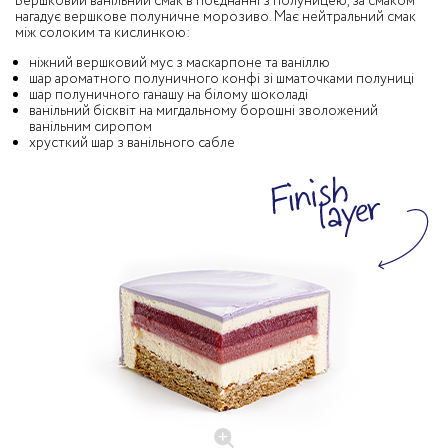
Вершковий ванільний смак в поєднанні з полуницею, за смаком
нагадує вершкове полуничне морозиво. Має нейтральний смак
між солоким та кислинкою:
ніжний вершковий мус з маскарпоне та ваніллю
шар ароматного полуничного конфі зі шматочками полуниці
шар полуничного ганашу на білому шоколаді
ванільний бісквіт на мигдальному борошні зволожений
ванільним сиропом
хрусткий шар з ванільного сабле