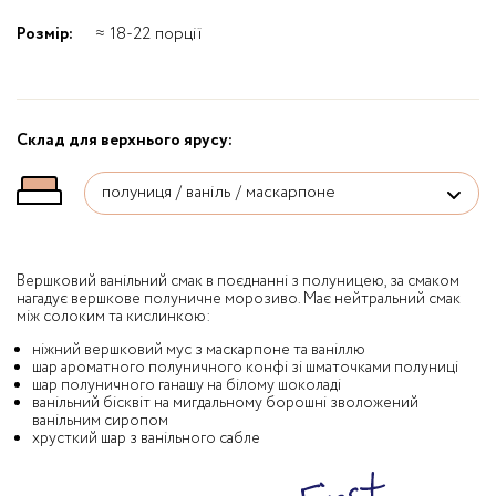
Розмір:
≈ 18-22 порції
Склад для верхнього ярусу:
Вершковий ванільний смак в поєднанні з полуницею, за смаком
нагадує вершкове полуничне морозиво. Має нейтральний смак
між солоким та кислинкою:
ніжний вершковий мус з маскарпоне та ваніллю
шар ароматного полуничного конфі зі шматочками полуниці
шар полуничного ганашу на білому шоколаді
ванільний бісквіт на мигдальному борошні зволожений
ванільним сиропом
хрусткий шар з ванільного сабле