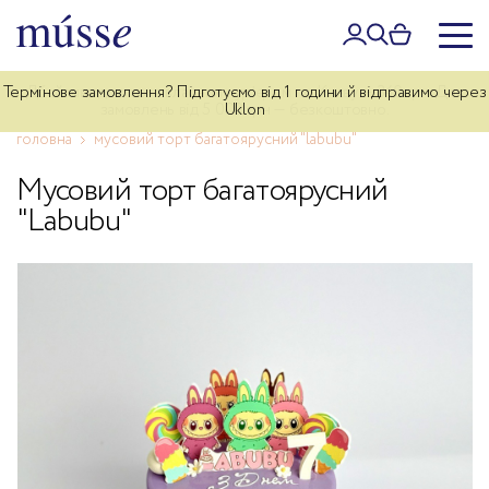
Термінове замовлення? Підготуємо від 1 години й відправимо через
Дбайлива доставка власним курʼєром по Києву — 340 грн. Для
замовлень від 5 000 грн — безкоштовно.
Uklon
головна
мусовий торт багатоярусний "labubu"
Мусовий торт багатоярусний
"Labubu"