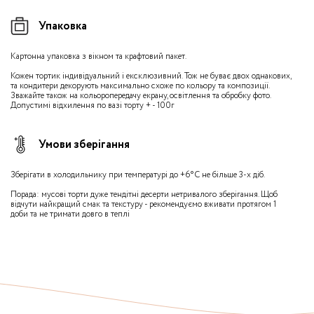
Упаковка
Картонна упаковка з вікном та крафтовий пакет.
Кожен тортик індивідуальний і ексклюзивний. Тож не буває двох однакових,
та кондитери декорують максимально схоже по кольору та композиції.
Зважайте також на кольоропередачу екрану, освітлення та обробку фото.
Допустимі відхилення по вазі торту + - 100г
Умови зберігання
Зберігати в холодильнику при температурі до +6°С не більше 3-х діб.
Порада: мусові торти дуже тендітні десерти нетривалого зберігання. Щоб
відчути найкращий смак та текстуру - рекомендуємо вживати протягом 1
доби та не тримати довго в теплі