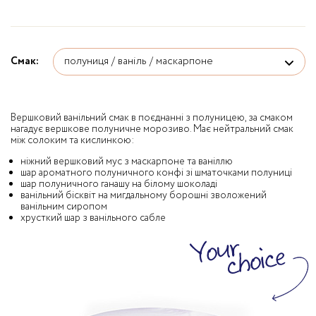
Смак:
Вершковий ванільний смак в поєднанні з полуницею, за смаком
нагадує вершкове полуничне морозиво. Має нейтральний смак
між солоким та кислинкою:
ніжний вершковий мус з маскарпоне та ваніллю
шар ароматного полуничного конфі зі шматочками полуниці
шар полуничного ганашу на білому шоколаді
ванільний бісквіт на мигдальному борошні зволожений
ванільним сиропом
хрусткий шар з ванільного сабле