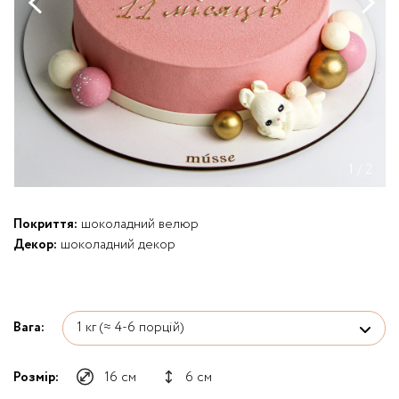
1
/
2
Покриття:
шоколадний велюр
Декор:
шоколадний декор
Вага:
Розмір:
16 см
6 см