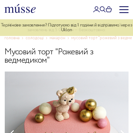
Термінове замовлення? Підготуємо від 1 години й відправимо через
Дбайлива доставка власним курʼєром по Києву — 340 грн. Для
замовлень від 5 000 грн — безкоштовно.
Uklon
головна
солодощі
макарон
мусовий торт "рожевий з ведме
Мусовий торт "Рожевий з
ведмедиком"