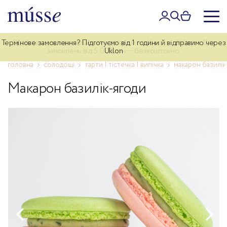
Термінове замовлення? Підготуємо від 1 години й відправимо через
Дбайлива доставка власним курʼєром по Києву — 340 грн. Для
замовлень від 5 000 грн — безкоштовно.
Uklon
головна
солодощі
тарти | тістечка | випічка
макарон базилік
Макарон базилік-ягоди