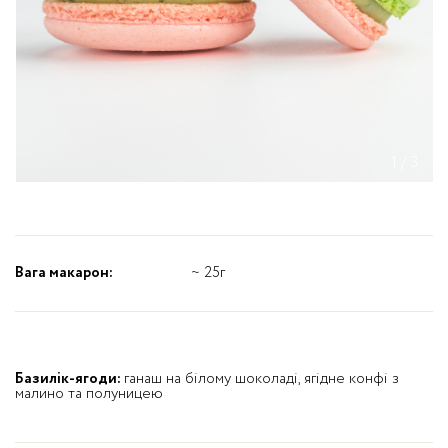
1
/
3
Вага макарон:
~ 25г
Базилік-ягоди:
ганаш на білому шоколаді, ягідне конфі з
малино та полуницею