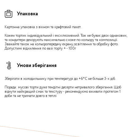
Упаковка
Картонна упаковка з вікном та крафтовий пакет.
Кожен тортик індивідуальний і ексклюзивний. Тож не буває двох однакових,
та кондитери декорують максимально схоже по кольору та композиції.
Зважайте також на кольоропередачу екрану, освітлення та обробку фото.
Допустимі відхилення по вазі торту + - 100г
Умови зберігання
Зберігати в холодильнику при температурі до +6°С не більше 3-х діб.
Порада: мусові торти дуже тендітні десерти нетривалого зберігання. Щоб
відчути найкращий смак та текстуру - рекомендуємо вживати протягом 1
доби та не тримати довго в теплі