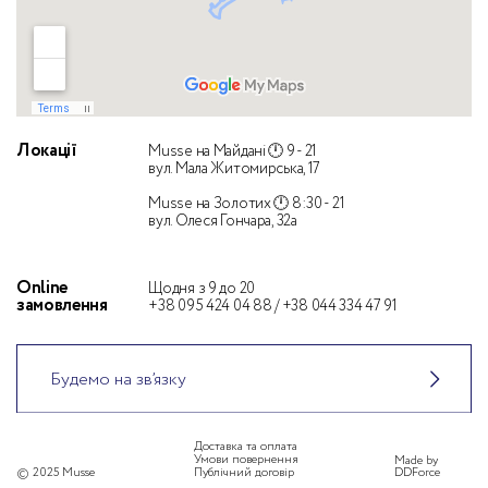
Локації
Musse на Майдані 🕛 9 - 21
вул. Мала Житомирська, 17
Musse на Золотих 🕛 8:30 - 21
вул. Олеся Гончара, 32а
Оnline
Щодня з 9 до 20
замовлення
+38 095 424 04 88
/
+38 044 334 47 91
Будемо на зв’язку
Доставка та оплата
Умови повернення
Made by
© 2025 Musse
Публічний договір
DDForce