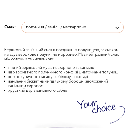
Смак:
Вершковий ванільний смак в поєднанні з полуницею, за смаком
нагадує вершкове полуничне морозиво. Має нейтральний смак
між солоким та кислинкою:
ніжний вершковий мус з маскарпоне та ваніллю
шар ароматного полуничного конфі зі шматочками полуниці
шар полуничного ганашу на білому шоколаді
ванільний бісквіт на мигдальному борошні зволожений
ванільним сиропом
хрусткий шар з ванільного сабле