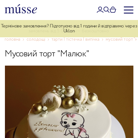
Термінове замовлення? Підготуємо від 1 години й відправимо через
Дбайлива доставка власним курʼєром по Києву — 340 грн. Для
замовлень від 5 000 грн — безкоштовно.
Uklon
головна
солодощі
тарти | тістечка | випічка
мусовий торт "
Мусовий торт "Малюк"