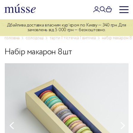
Дбайлива доставка власним курʼєром по Києву — 340 грн. Для
замовлень від 5 000 грн — безкоштовно.
головна
солодощі
тарти | тістечка | випічка
набір макарон 8
Набір макарон 8шт