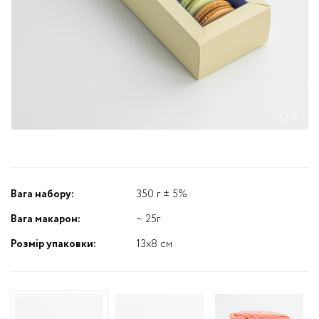
1
/
6
Вага набору:
350 г ± 5%
Вага макарон:
~ 25г
Розмір упаковки:
13x8 см