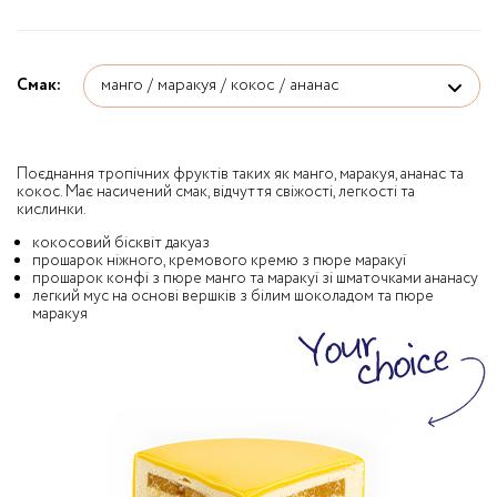
Смак:
Поєднання тропічних фруктів таких як манго, маракуя, ананас та
кокос. Має насичений смак, відчуття свіжості, легкості та
кислинки.
кокосовий бісквіт дакуаз
прошарок ніжного, кремового кремю з пюре маракуї
прошарок конфі з пюре манго та маракуї зі шматочками ананасу
легкий мус на основі вершків з білим шоколадом та пюре
маракуя