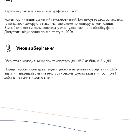
Картонна упаковка з вікном та крафтовий пакет.
Кожен тортик індивідуальний і ексклюзивний. Тож не буває двох однакових,
та кондитери декорують максимально схоже по кольору та композиції.
Зважайте також на кольоропередачу екрану, освітлення та обробку фото.
Допустимі відхилення по вазі торту + - 100г
Умови зберігання
Зберігати в холодильнику при температурі до +6°С не більше 3-х діб.
Порада: мусові торти дуже тендітні десерти нетривалого зберігання. Щоб
відчути найкращий смак та текстуру - рекомендуємо вживати протягом 1
доби та не тримати довго в теплі