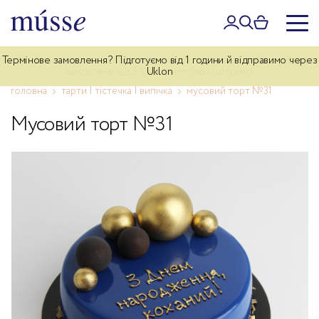
Термінове замовлення? Підготуємо від 1 години й відправимо через
Дбайлива доставка власним курʼєром по Києву — 340 грн. Для
замовлень від 5 000 грн — безкоштовно.
Uklon
головна
тарти | тістечка | випічка
мусовий торт №31
Мусовий торт №31