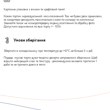
Картонна упаковка з вікном та крафтовий пакет.
Кожен тортик індивідуальний і ексклюзивний. Тож не буває двох однакових,
та кондитери декорують максимально схоже по кольору та композиції.
Зважайте також на кольоропередачу екрану, освітлення та обробку фото.
Допустимі відхилення по вазі торту + - 100г
Умови зберігання
Зберігати в холодильнику при температурі до +6°С не більше 3-х діб.
Порада: мусові торти дуже тендітні десерти нетривалого зберігання. Щоб
відчути найкращий смак та текстуру - рекомендуємо вживати протягом 1
доби та не тримати довго в теплі