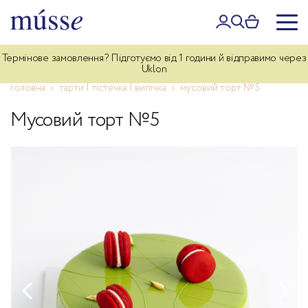
Термінове замовлення? Підготуємо від 1 години й відправимо через
Дбайлива доставка власним курʼєром по Києву — 340 грн. Для
замовлень від 5 000 грн — безкоштовно.
Uklon
головна
тарти | тістечка | випічка
мусовий торт №5
Мусовий торт №5