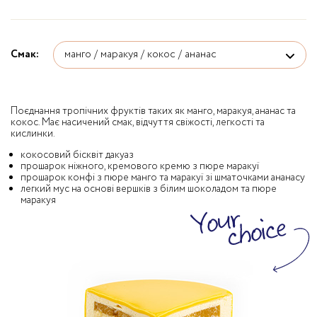
Смак:
Поєднання тропічних фруктів таких як манго, маракуя, ананас та
кокос. Має насичений смак, відчуття свіжості, легкості та
кислинки.
кокосовий бісквіт дакуаз
прошарок ніжного, кремового кремю з пюре маракуї
прошарок конфі з пюре манго та маракуї зі шматочками ананасу
легкий мус на основі вершків з білим шоколадом та пюре
маракуя