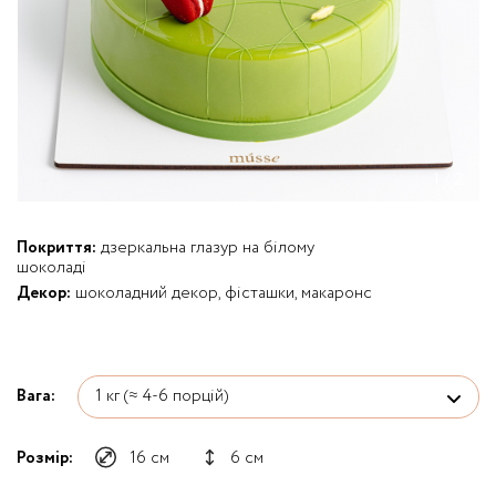
1
/
2
Покриття:
дзеркальна глазур на білому
шоколаді
Декор:
шоколадний декор, фісташки, макаронс
Вага:
Розмір:
16 см
6 см