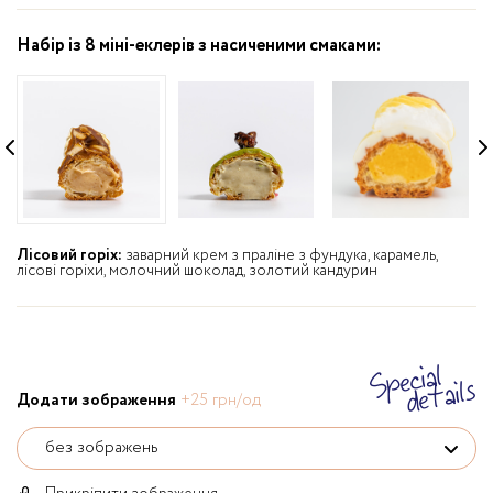
Набір із 8 міні-еклерів з насиченими смаками:
Лісовий горіх:
заварний крем з праліне з фундука, карамель,
лісові горіхи, молочний шоколад, золотий кандурин
Special
details
Додати зображення
+25 грн/од