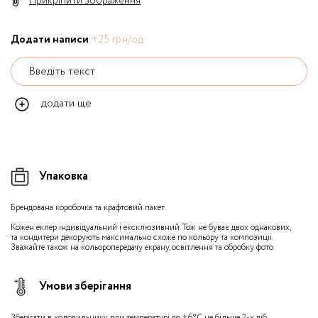
Прикріпити зображення
Додати написи
+25 грн/од
Введіть текст
додати ще
Упаковка
Брендована коробочка та крафтовий пакет.
Кожен еклер індивідуальний і ексклюзивний. Тож не буває двох однакових,
та кондитери декорують максимально схоже по кольору та композиції.
Зважайте також на кольоропередачу екрану, освітлення та обробку фото.
Умови зберігання
Зберігати в холодильнику при температурі до +6°С не більше 2-х діб.